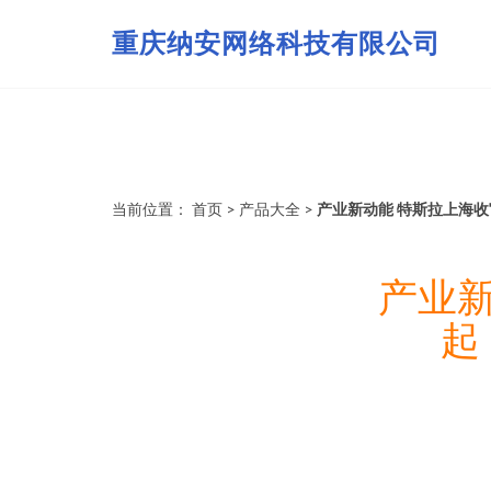
重庆纳安网络科技有限公司
当前位置：
首页
>
产品大全
>
产业新动能 特斯拉上海
产业新
起