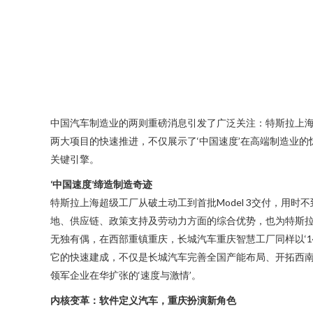
中国汽车制造业的两则重磅消息引发了广泛关注：特斯拉上海
两大项目的快速推进，不仅展示了‘中国速度’在高端制造业的
关键引擎。
‘中国速度’缔造制造奇迹
特斯拉上海超级工厂从破土动工到首批Model 3交付，用
地、供应链、政策支持及劳动力方面的综合优势，也为特斯
无独有偶，在西部重镇重庆，长城汽车重庆智慧工厂同样以‘
它的快速建成，不仅是长城汽车完善全国产能布局、开拓西
领军企业在华扩张的‘速度与激情’。
内核变革：软件定义汽车，重庆扮演新角色